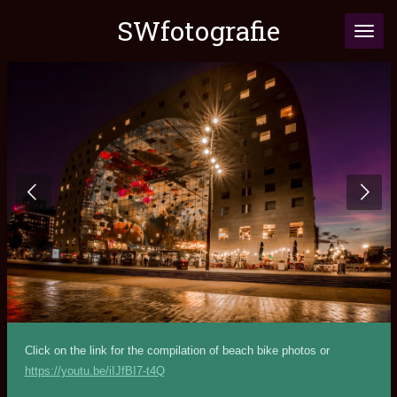
Ga
SWfotografie
direct
naar
de
hoofdinhoud
Click on the link for the compilation of beach bike photos or
https://youtu.be/iIJfBI7-t4Q