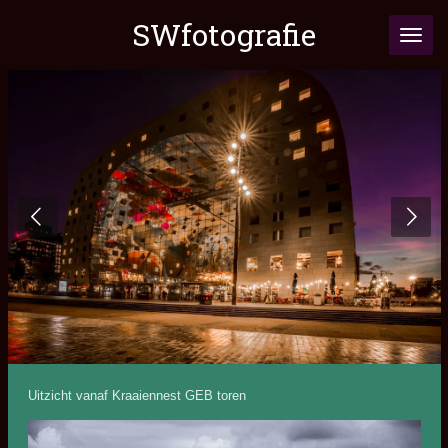
Ga
SWfotografie
direct
naar
de
hoofdinhoud
Uitzicht vanaf Kraaiennest GEB toren